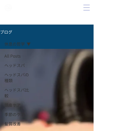
ブログ
休息の哲学
All Posts
ヘッドスパ
ヘッドスパの
種類
ヘッドスパ比
較
頭皮ケア
季節のケア
髪質改善